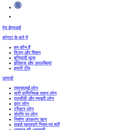
पेय ईएमआई
कोगटा
के बारे में
हम कौन हैं
विजन और मिशन
बुनियादी मूल्य
इतिहास और उपलब्धियां
हमारी टीम
उत्पादों
एमएसएमई लोन
भारी वाणिज्यिक वाहन लोन
एलसीवी और एमयूवी लोन
कार लोन
ट्रैक्टर लोन
संपत्ति पर लोन
निर्माण उपकरण ऋण
सबसे महत्वपूर्ण नियम एवं शर्तें
भुगतान की अनुसूची