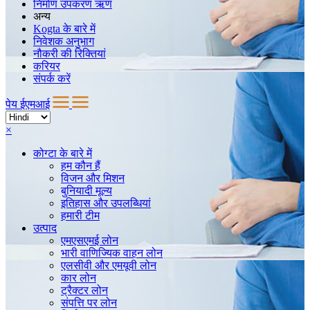
निर्माण उपकरण ऋण
अन्य
Kogta के बारे में
निवेशक अनुभाग
नौकरी की रिक्तियां
करियर
संपर्क करें
पेय ईएमआई
×
कोग्टा
के बारे में
हम कौन हैं
विजन और मिशन
बुनियादी मूल्य
इतिहास और उपलब्धियां
हमारी टीम
उत्पाद
एमएसएमई लोन
भारी वाणिज्यिक वाहन लोन
एलसीवी और एमयूवी लोन
कार लोन
ट्रैक्टर लोन
संपत्ति पर लोन