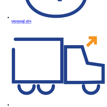
एमएसएमई लोन