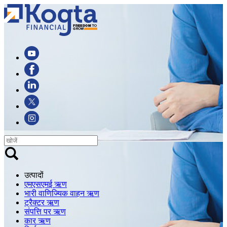
उत्पादों
एमएसएमई ऋण
भारी वाणिज्यिक वाहन ऋण
ट्रैक्टर ऋण
संपत्ति पर ऋण
कार ऋण