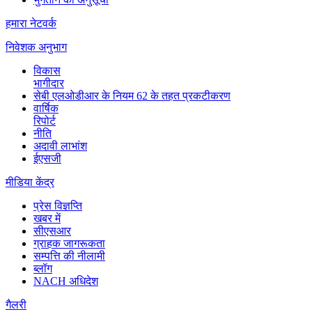
हमारा नेटवर्क
निवेशक
अनुभाग
विकास
भागीदार
सेबी एलओडीआर के नियम 62 के तहत प्रकटीकरण
वार्षिक
रिपोर्ट
नीति
अदावी लाभांश
ईएसजी
मीडिया
केंद्र
प्रेस विज्ञप्ति
खबर में
सीएसआर
ग्राहक जागरूकता
सम्पत्ति की नीलामी
ब्लॉग
NACH अधिदेश
गैलरी