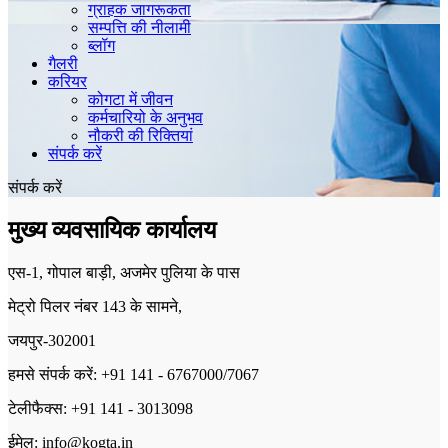
ग्राहक जागरूकता
सम्पत्ति की नीलामी
ब्लॉग
गैलरी
करियर
कोगटा में जीवन
कर्मचारियो के अनुभव
नौकरी की रिक्तियां
संपर्क करें
संपर्क करें
मुख्य व्यवसायिक कार्यालय
एस-1, गोपाल बाड़ी, अजमेर पुलिया के पास
मेट्रो पिलर नंबर 143 के सामने,
जयपुर-302001
हमसे संपर्क करें: +91 141 - 6767000/7067
टेलीफैक्स: +91 141 - 3013098
ईमेल: info@kogta.in