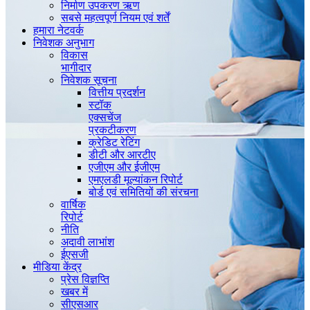
निर्माण उपकरण ऋण
सबसे महत्वपूर्ण नियम एवं शर्तें
हमारा नेटवर्क
निवेशक
अनुभाग
विकास
भागीदार
निवेशक सूचना
वित्तीय प्रदर्शन
स्टॉक
एक्सचेंज
प्रकटीकरण
क्रेडिट रेटिंग
डीटी और आरटीए
एजीएम और ईजीएम
एमएलडी मूल्यांकन रिपोर्ट
बोर्ड एवं समितियों की संरचना
वार्षिक
रिपोर्ट
नीति
अदावी लाभांश
ईएसजी
मीडिया
केंद्र
प्रेस विज्ञप्ति
खबर में
सीएसआर